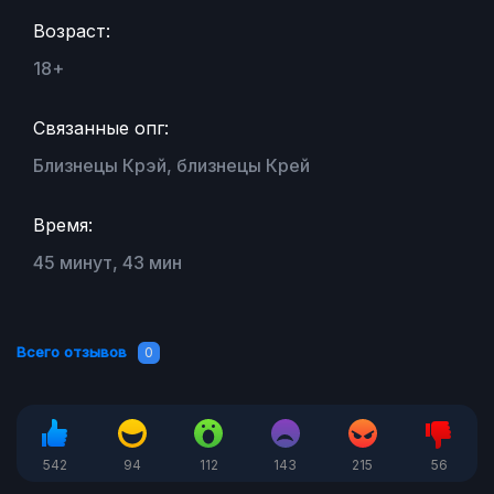
Возраст:
18+
Связанные опг:
Близнецы Крэй, близнецы Крей
Время:
45 минут, 43 мин
Всего отзывов
0
542
94
112
143
215
56