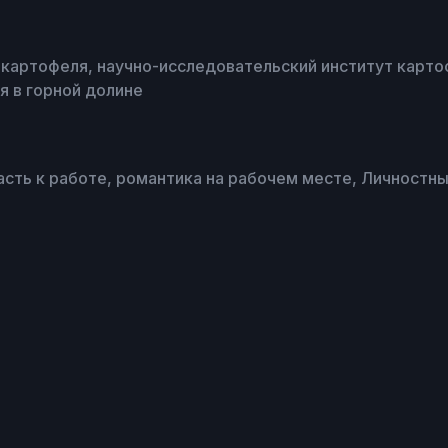
 картофеля, научно-исследовательский институт картоф
я в горной долине
асть к работе, романтика на рабочем месте, Личностн