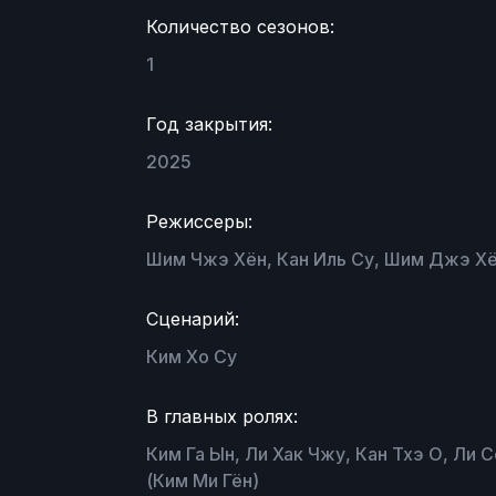
Количество сезонов:
1
Год закрытия:
2025
Режиссеры:
Шим Чжэ Хён, Кан Иль Су, Шим Джэ Х
Сценарий:
Ким Хо Су
В главных ролях:
Ким Га Ын, Ли Хак Чжу, Кан Тхэ О, Ли С
(Ким Ми Гён)