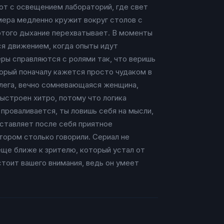
ют с освещением лабораторий, где свет
мера медленно кружит вокруг столов с
 этого дыхание перехватывает. В моменты
ся движением, когда опыты идут
еры справляются с ролями так, что веришь
торый поначалу кажется просто чудаком в
оллега, вечно сомневающаяся женщина,
ыстроен хитро, потому что логика
 проваливается, ты ловишь себя на мысли,
оставляет после себя приятное
тором столько говорили. Сериал не
еще ближе к зрителю, который устал от
тоит вашего внимания, ведь он умеет