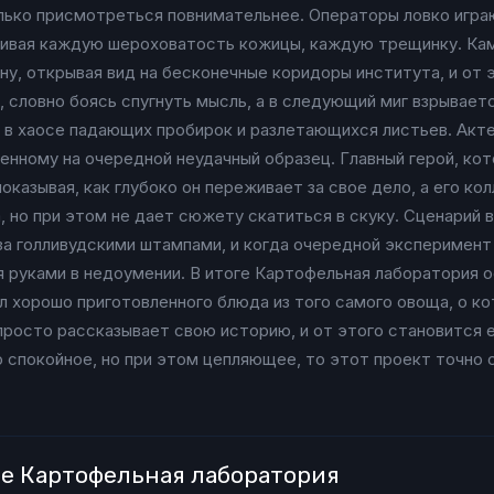
олько присмотреться повнимательнее. Операторы ловко игра
ркивая каждую шероховатость кожицы, каждую трещинку. Ка
ону, открывая вид на бесконечные коридоры института, и от
, словно боясь спугнуть мысль, а в следующий миг взрывает
т в хаосе падающих пробирок и разлетающихся листьев. Акт
енному на очередной неудачный образец. Главный герой, ко
оказывая, как глубоко он переживает за свое дело, а его к
 но при этом не дает сюжету скатиться в скуку. Сценарий в
 за голливудскими штампами, и когда очередной эксперимент
дя руками в недоумении. В итоге Картофельная лаборатория 
л хорошо приготовленного блюда из того самого овоща, о ко
просто рассказывает свою историю, и от этого становится 
 спокойное, но при этом цепляющее, то этот проект точно с
але Картофельная лаборатория