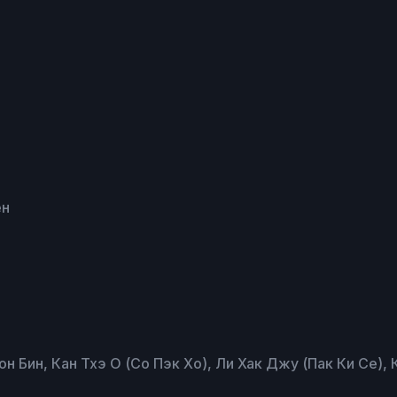
ён
он Бин, Кан Тхэ О (Со Пэк Хо), Ли Хак Джу (Пак Ки Се), 