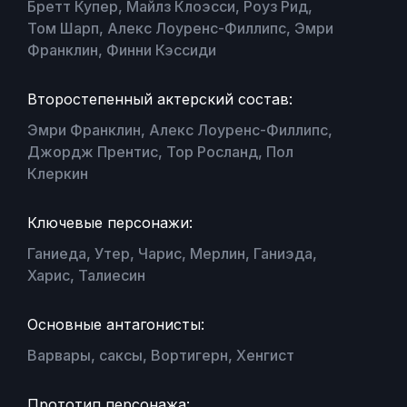
Бретт Купер, Майлз Клоэсси, Роуз Рид,
Том Шарп, Алекс Лоуренс-Филлипс, Эмри
Франклин, Финни Кэссиди
Второстепенный актерский состав:
Эмри Франклин, Алекс Лоуренс-Филлипс,
Джордж Прентис, Тор Росланд, Пол
Клеркин
Ключевые персонажи:
Ганиеда, Утер, Чарис, Мерлин, Ганиэда,
Харис, Талиесин
Основные антагонисты:
Варвары, саксы, Вортигерн, Хенгист
Прототип персонажа: