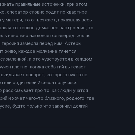
 знать правильные источники, при этом
ко, оператор словно ходит по квартире
а у матери, то отъезжает, показывая весь
здавая то теплое домашнее настроение, то
тель невольно наклоняется вперед, желая
с героиня замерла перед ним. Актеры
ит живо, каждое молчание тянется
 сломленной, и это чувствуется в каждом
ручен плотно, логика событий вытекает
подкидывает поворот, которого никто не
дители родителей 2 сезон получился
 рассказывает про то, как люди учатся
ий и хочет чего-то близкого, родного, где
сие, будто только что закончил долгий