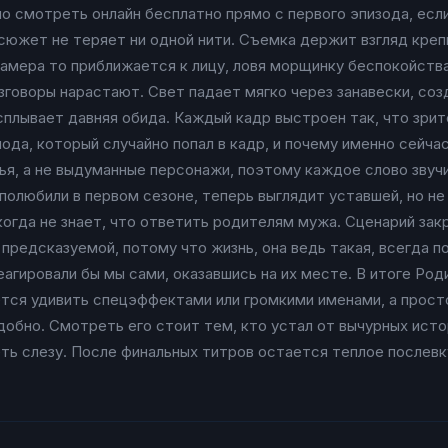
о смотреть онлайн бесплатно прямо с первого эпизода, если
 сюжет не теряет ни одной нити. Съемка держит взгляд креп
 Камера то приближается к лицу, ловя морщинку беспокойств
азговоры нарастают. Свет падает мягко через занавески, со
всплывает давняя обида. Каждый кадр выстроен так, что зри
ода, который случайно попал в кадр, и почему именно сейча
мья, а не выдуманные персонажи, поэтому каждое слово звуч
полюбили в первом сезоне, теперь выглядит уставшей, но не
 когда не знает, что ответить родителям мужа. Сценарий зак
я предсказуемой, потому что жизнь, она ведь такая, всегда 
реагировали бы мы сами, оказавшись на их месте. В итоге Ро
ся удивить спецэффектами или громкими именами, а просто
добно. Смотреть его стоит тем, кто устал от вычурных истор
ть слезу. После финальных титров остается теплое послевку